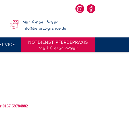
+49 (0) 4154 - 82992
info@tierarzt-grande.de
NOTDIENST PFERDEPRAXIS
ERVICE
+49 (0) 4154 82992
er
0157 59784882