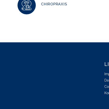
CHIROPRAXIS
L
Im
Da
Co
Ko